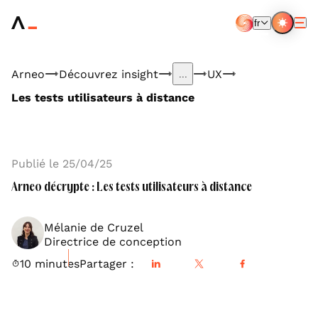
Aller
au
fr
contenu
FR
EN
principal
Arneo
Découvrez insight
UX
...
Les tests utilisateurs à distance
Publié le 25/04/25
Arneo décrypte : Les tests utilisateurs à distance
Mélanie de Cruzel
Directrice de conception
10 minutes
Partager :