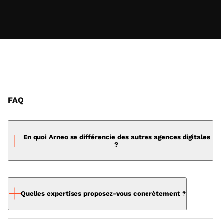
FAQ
En quoi Arneo se différencie des autres agences digitales
?
Arneo combine expertise métier, créativité et
performance avec un
fonctionnement hybride
.
Quelles expertises proposez-vous concrètement ?
Nous ne faisons pas que produire : nous
accompagnons, conseillons et adaptons nos
Nous intervenons sur
l’ensemble de la chaîne