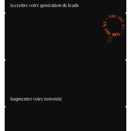
Accroitre votre génération de leads
Générez des leads qualifiés et boostez votre
o
u
s
V
croissance.
ê
t
*
e
s
i
c
i
i
c
s
i
e
*
t
ê
V
o
s
u
Rationaliser votre écosystème et réduisez vos couts
Augmenter votre notoriété
Soyez vu, reconnu et inoubliable.