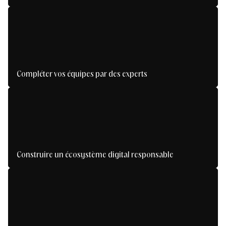
Passer à la vitesse supérieure avec une
transformation digitale maîtrisée.
Compléter vos équipes par des experts
Boostez vos projets avec les bonnes expertises,
au bon moment.
Construire un écosystème digital responsable
Alliez innovation et sobriété pour un digital plus
responsable.