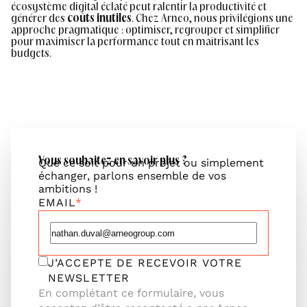
écosystème digital éclaté peut ralentir la productivité et
générer des
coûts inutiles
. Chez Arneo, nous privilégions une
approche pragmatique : optimiser, regrouper et simplifier
pour maximiser la performance tout en maîtrisant les
budgets.
Vous souhaitez en savoir plus ?
Que ce soit pour un projet ou simplement
échanger, parlons ensemble de vos
ambitions !
EMAIL
J’ACCEPTE DE RECEVOIR VOTRE
NEWSLETTER
En complétant ce formulaire, vous