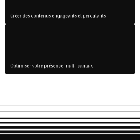
Créer des contenus engageants et percutants
Créez du contenu qui inspire, captive et
convertit.
Optimiser votre présence multi-canaux
Soyez présents partout, sans perdre le fil.