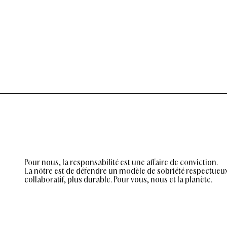
C
G
R
N
É
I
A
T
T
E
I
K
CONVERSION
R
A
M
es
Pour nous, la responsabilité est une affaire de conviction.
La nôtre est de défendre un modèle de sobriété respectueu
collaboratif, plus durable. Pour vous, nous et la planète.
s
ts