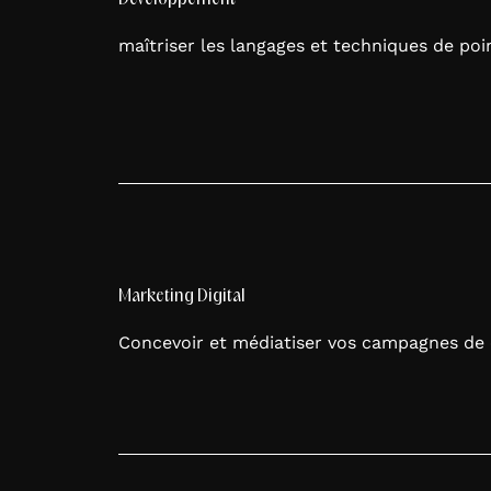
maîtriser les langages et techniques de poi
Industrie
Énergie & environnement
Mode & beauté
Banque, Finance & Assurance
Marketing Digital
E-commerce
Concevoir et médiatiser vos campagnes d