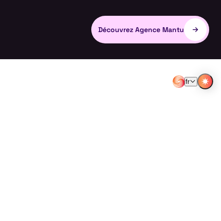
Découvrez Agence Mantu
fr
FR
EN
I
N
G
*
DATA
M