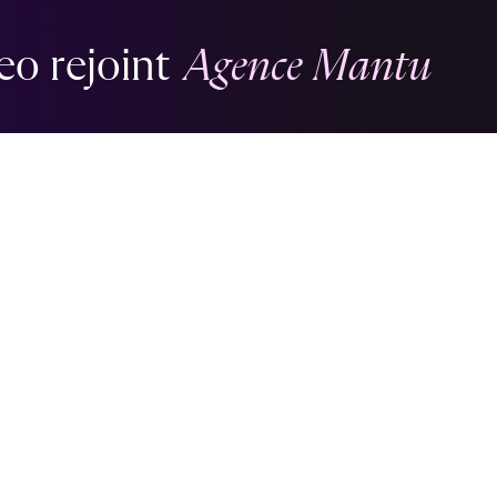
eo rejoint
Agence Mantu
DESIGN & CRÉATION
gital
T
E
K
R
A
M
*