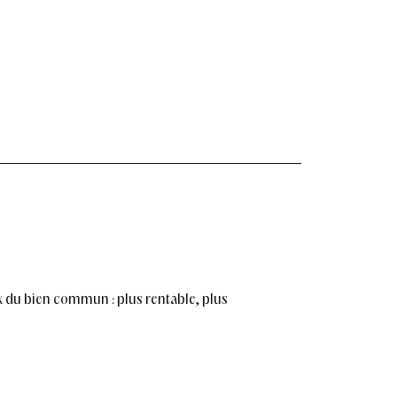
A
R
K
E
T
I
N
G
DÉVELOPPEMENT
*
x du bien commun : plus rentable, plus