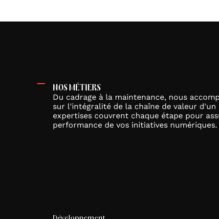
Intelligence artificielle
Accélérez vos métiers et enrichissez vos expérienc
Créer des contenus engageants et percutants
Brand & design
Optimiser votre présence multi-canaux
UX
Secteurs
Actu agence
NOS MÉTIERS
Du cadrage à la maintenance, nous accomp
Voir nos secteurs d'activité
sur l'intégralité de la chaîne de valeur d'un 
expertises couvrent chaque étape pour assur
performance de vos initiatives numériques.
Santé
Tourisme & Culture
Luxe
Automobile & Mobilité
Développement