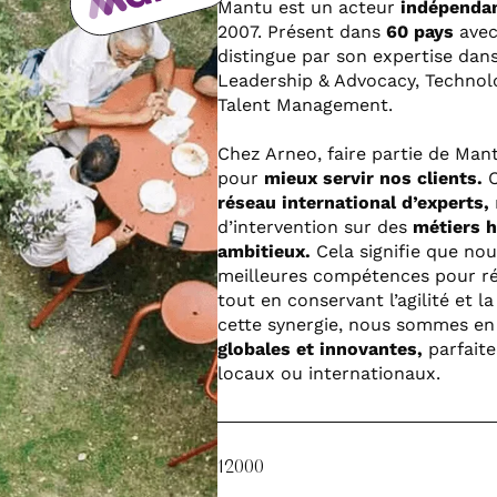
Mantu est un acteur
indépendan
2007. Présent dans
60 pays
avec
distingue par son expertise dans
Leadership & Advocacy, Technolo
Talent Management.
Chez Arneo, faire partie de Man
pour
mieux servir nos clients.
C
réseau international d’experts,
d’intervention sur des
métiers 
ambitieux.
Cela signifie que no
meilleures compétences pour r
tout en conservant l’agilité et l
cette synergie, nous sommes e
globales et innovantes,
parfait
locaux ou internationaux.
12000