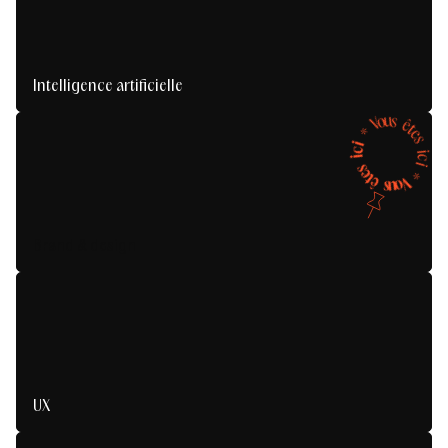
Intelligence artificielle
u
o
s
V
ê
t
*
e
s
i
c
i
i
c
s
i
e
*
t
ê
V
o
s
u
Brand & design
UX