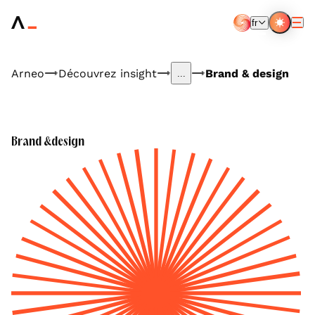
Aller
au
fr
contenu
FR
EN
principal
Arneo
Découvrez insight
Brand & design
...
Brand &
design