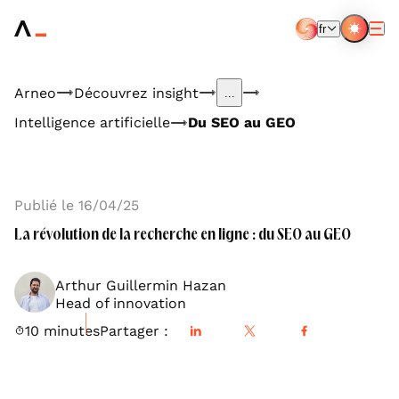
Aller
au
fr
contenu
FR
EN
principal
Arneo
Découvrez insight
...
Intelligence artificielle
Du SEO au GEO
Publié le 16/04/25
La révolution de la recherche en ligne : du SEO au GEO
Arthur Guillermin Hazan
Head of innovation
10 minutes
Partager :